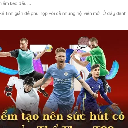
 hiểm kèo đấu,…
kế tinh giản để phù hợp với cả những hội viên mới. Ở đây danh