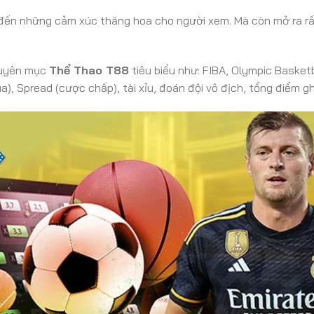
ến những cảm xúc thăng hoa cho người xem. Mà còn mở ra rất 
huyên mục
Thể Thao T88
tiêu biểu như: FIBA, Olympic Basket
a), Spread (cược chấp), tài xỉu, đoán đội vô địch, tổng điểm g