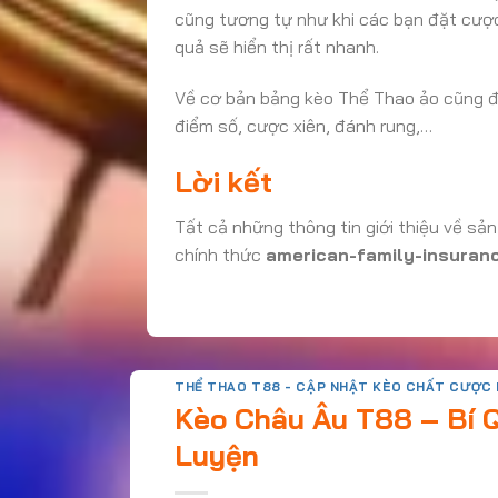
cũng tương tự như khi các bạn đặt cược 
quả sẽ hiển thị rất nhanh.
Về cơ bản bảng kèo Thể Thao ảo cũng đư
điểm số, cược xiên, đánh rung,…
Lời kết
Tất cả những thông tin giới thiệu về s
chính thức
american-family-insuran
THỂ THAO T88 - CẬP NHẬT KÈO CHẤT CƯỢC 
Kèo Châu Âu T88 – Bí 
Luyện