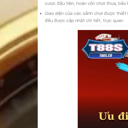
cược đầu tiên, hoàn vốn chơi thua, bảo
Giao diện của các sảnh chơi được thiết 
đều được cập nhật chi tiết, trực quan.