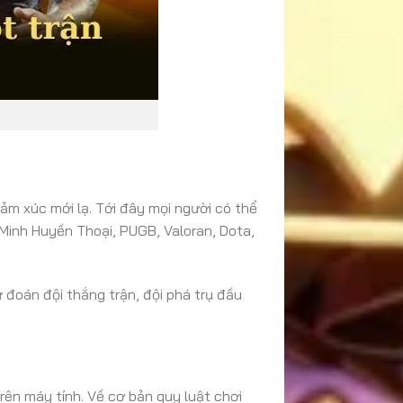
m xúc mới lạ. Tới đây mọi người có thể
 Minh Huyền Thoại, PUGB, Valoran, Dota,
 đoán đội thắng trận, đội phá trụ đầu
ên máy tính. Về cơ bản quy luật chơi