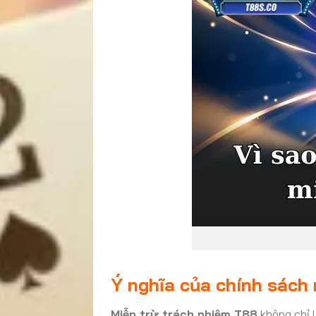
Ý nghĩa của chính sách 
Miễn trừ trách nhiệm T88
không chỉ l