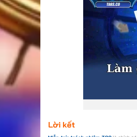
Lời kết