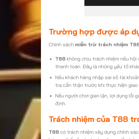
Trường hợp được áp dụn
Chính sách
miễn trừ trách nhiệm T8
T88
không chịu trách nhiệm nếu hội v
thanh toán. Đây là những yếu tố khá
Nếu khách hàng nhập sai số tài khoả
tra cẩn thận trước khi thực hiện giao
Nếu người chơi gian lận, lợi dụng lỗi
định.
Trách nhiệm của T88 tr
T88
có trách nhiệm xây dựng chính sách