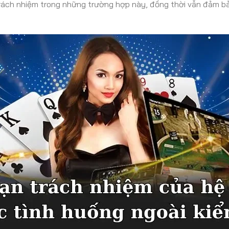
trách nhiệm trong những trường hợp này, đồng thời vẫn đảm bả