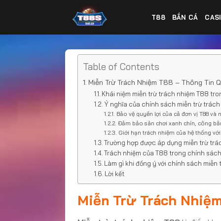
Bỏ
qua
T88
BẮN CÁ
CAS
nội
dung
Table of Contents
Miễn Trừ Trách Nhiệm T88 – Thông Tin 
Khái niệm miễn trừ trách nhiệm T88 tr
Ý nghĩa của chính sách miễn trừ trách
Bảo vệ quyền lợi của cả đơn vị T88 và 
Đảm bảo sân chơi xanh chín, công bằ
Giới hạn trách nhiệm của hệ thống vớ
Trường hợp được áp dụng miễn trừ trá
Trách nhiệm của T88 trong chính sách
Làm gì khi đồng ý với chính sách miễn 
Lời kết
Miễn Trừ Trách Nhiệm