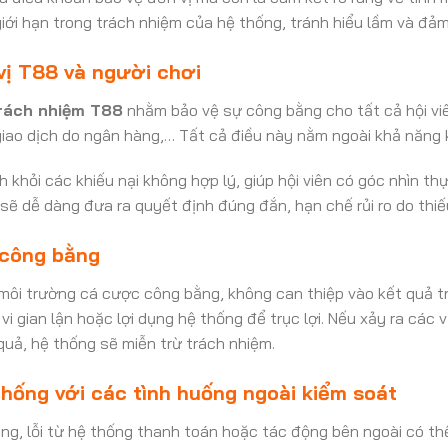
iới hạn trong trách nhiệm của hệ thống, tránh hiểu lầm và đảm
vị T88 và người chơi
trách nhiệm T88
nhằm bảo vệ sự công bằng cho tất cả hội viê
 giao dịch do ngân hàng,… Tất cả điều này nằm ngoài khả năng 
h khỏi các khiếu nại không hợp lý, giúp hội viên có góc nhìn 
n sẽ dễ dàng đưa ra quyết định đúng đắn, hạn chế rủi ro do thiế
 công bằng
ôi trường cá cược công bằng, không can thiệp vào kết quả tr
 gian lận hoặc lợi dụng hệ thống để trục lợi. Nếu xảy ra các v
quả, hệ thống sẽ miễn trừ trách nhiệm.
thống với các tình huống ngoài kiểm soát
ng, lỗi từ hệ thống thanh toán hoặc tác động bên ngoài có th