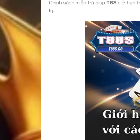
Chính sách miễn trừ giúp
T88
giới hạn 
lý.