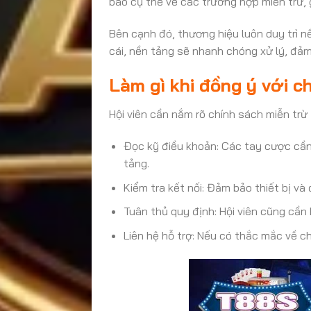
báo cụ thể về các trường hợp miễn trừ, 
Bên cạnh đó, thương hiệu luôn duy trì nề
cái, nền tảng sẽ nhanh chóng xử lý, đả
Làm gì khi đồng ý với c
Hội viên cần nắm rõ chính sách miễn tr
Đọc kỹ điều khoản: Các tay cược cần 
tảng.
Kiểm tra kết nối: Đảm bảo thiết bị v
Tuân thủ quy định: Hội viên cũng cần
Liên hệ hỗ trợ: Nếu có thắc mắc về c