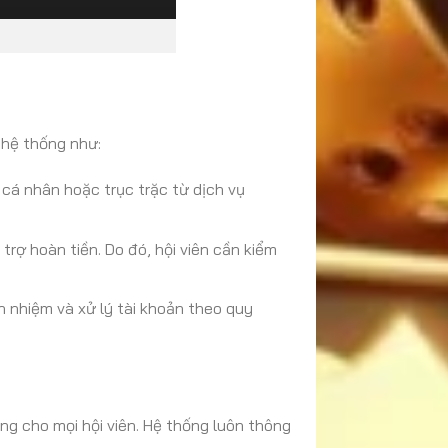
 hệ thống như:
 cá nhân hoặc trục trặc từ dịch vụ
trợ hoàn tiền. Do đó, hội viên cần kiểm
h nhiệm và xử lý tài khoản theo quy
g cho mọi hội viên. Hệ thống luôn thông