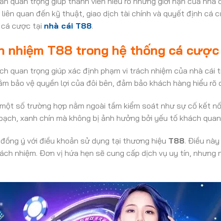
ản quan trọng giúp thành viên hiểu rõ những giới hạn của nhà 
iên quan đến kỹ thuật, giao dịch tài chính và quyết định cá c
 cá cược tại
nhà cái T88
.
ch nhiệm T88 trong hệ thống cá cược
ch quan trọng giúp xác định phạm vi trách nhiệm của nhà cái t
m bảo vệ quyền lợi của đôi bên, đảm bảo khách hàng hiểu rõ cá
 một số trường hợp nằm ngoài tầm kiểm soát như sự cố kết nố
 bạch, xanh chín mà không bị ảnh hưởng bởi yếu tố khách quan
h đồng ý với điều khoản sử dụng tại thương hiệu
T88
. Điều nà
rách nhiệm. Đơn vị hứa hẹn sẽ cung cấp dịch vụ uy tín, nhưng
.