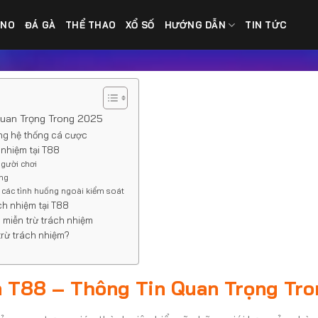
INO
ĐÁ GÀ
THỂ THAO
XỔ SỐ
HƯỚNG DẪN
TIN TỨC
Quan Trọng Trong 2025
ong hệ thống cá cược
 nhiệm tại T88
người chơi
ng
i các tình huống ngoài kiểm soát
ch nhiệm tại T88
 miễn trừ trách nhiệm
trừ trách nhiệm?
 T88 – Thông Tin Quan Trọng Tr